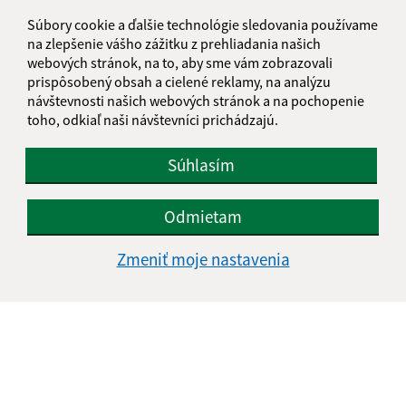
Súbory cookie a ďalšie technológie sledovania používame
na zlepšenie vášho zážitku z prehliadania našich
webových stránok, na to, aby sme vám zobrazovali
prispôsobený obsah a cielené reklamy, na analýzu
návštevnosti našich webových stránok a na pochopenie
toho, odkiaľ naši návštevníci prichádzajú.
Súhlasím
Informácie o stránke:
Odmietam
Vyhlásenie o prístupnosti
Autorské práva
Zmeniť moje nastavenia
Ochrana osobných údajov
Navigácia:
Vytlačiť aktuálnu stránku
Mapa stránok
Cookies