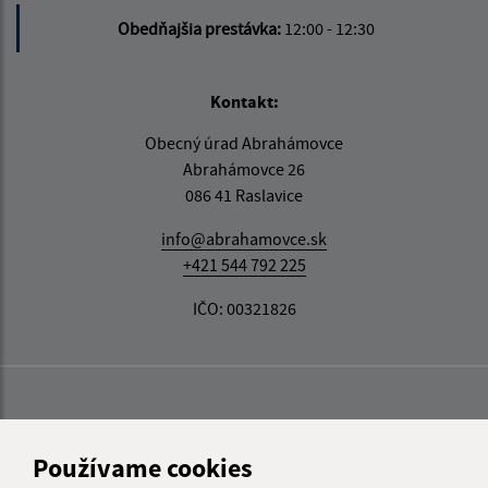
Obedňajšia prestávka:
12:00 - 12:30
Kontakt:
Obecný úrad Abrahámovce
Abrahámovce 26
086 41 Raslavice
info@abrahamovce.sk
+421 544 792 225
IČO: 00321826
Používame cookies