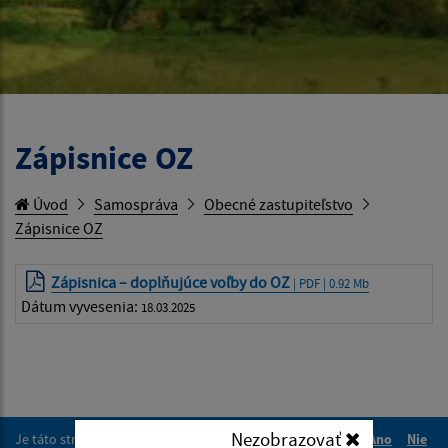
Zápisnice OZ
Úvod
Samospráva
Obecné zastupiteľstvo
Zápisnice OZ
Zápisnica – doplňujúce voľby do OZ
| PDF | 0.92 Mb
Dátum vyvesenia:
18.03.2025
Nezobrazovať
Je táto stránka užitočná?
Áno
Nie