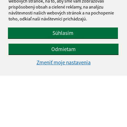
webových stránok, na to, aby sme vám zobrazovali
prispôsobený obsah a cielené reklamy, na analýzu
návštevnosti našich webových stránok a na pochopenie
toho, odkiaľ naši návštevníci prichádzajú.
Súhlasím
Informácie o stránke:
Vyhlásenie o prístupnosti
Odmietam
Autorské práva
Ochrana osobných údajov
Zmeniť moje nastavenia
Navigácia:
Vytlačiť aktuálnu stránku
Mapa stránok
Cookies
Rýchle odkazy:
Naša obec
História