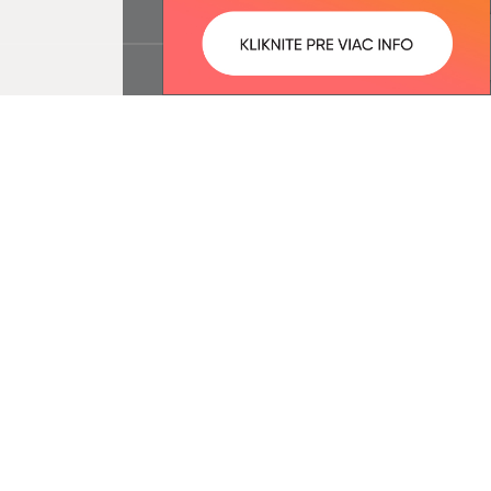
ované:
Správca obsahu:
12:35 hod.
Správca obsahu je Obec