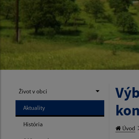
Výb
Život v obci
kon
Aktuality
História
Úvod