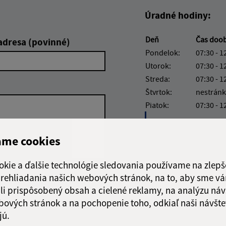
Úradné hodiny:
Deň
Čas doo
adresa (povinné)
Pondelok:
07:30 - 1
Utorok:
07:30 - 1
Streda:
07:30 - 1
Štvrtok:
nestránk
Piatok:
07:30 - 1
Obedňajšia prestáv
ame cookies
okie a ďalšie technológie sledovania používame na zlepš
 prehliadania našich webových stránok, na to, aby sme v
Google reCaptcha Response
Odoslať správu
li prispôsobený obsah a cielené reklamy, na analýzu náv
bových stránok a na pochopenie toho, odkiaľ naši návšte
jú.