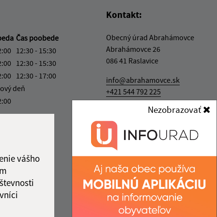
Kontakt:
Obecný úrad Abrahámovce
beda
Čas poobede
Abrahámovce 26
2:00
12:30 - 15:30
086 41 Raslavice
2:00
12:30 - 15:30
2:00
12:30 - 17:00
info@abrahamovce.sk
ový deň
+421 544 792 225
2:00
Nezobrazovať
IČO: 00321826
ka:
12:00 - 12:30
enie vášho
ám
števnosti
vníci