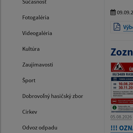
Súčasnosť
09.09.
Fotogaléria
Výb
Videogaléria
Kultúra
Zozn
Zaujímavosti
Šport
Dobrovoľný hasičský zbor
Cirkev
05.08.2026
!!! OZ
Odvoz odpadu