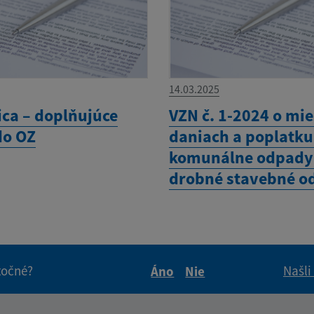
14.03.2025
ica – doplňujúce
VZN č. 1-2024 o mi
do OZ
daniach a poplatku
komunálne odpady
drobné stavebné o
itočné?
Našli
Áno
Nie
Boli tieto informácie pre 
Boli tieto informáci