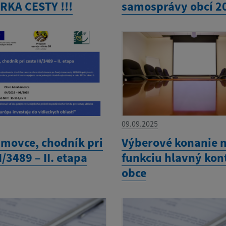
RKA CESTY !!!
samosprávy obcí 2
09.09.2025
movce, chodník pri
Výberové konanie 
II/3489 – II. etapa
funkciu hlavný kon
obce