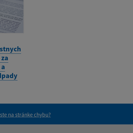
estnych
 za
 a
dpady
 ste na stránke chybu?
vás užitočné?
e pre vás užitočné?