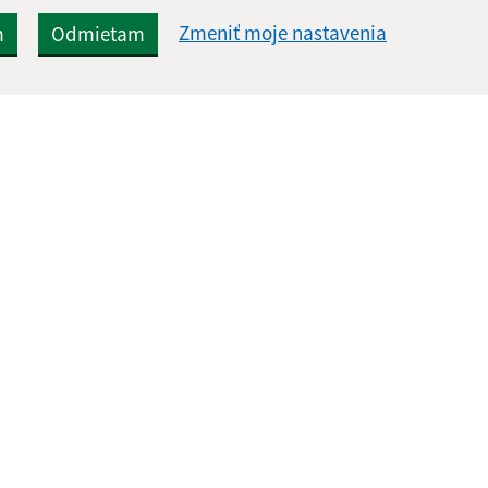
Zmeniť moje nastavenia
m
Odmietam
Rýchle odkazy:
Aktualiz
nku
Naša obec
05.08.2026 