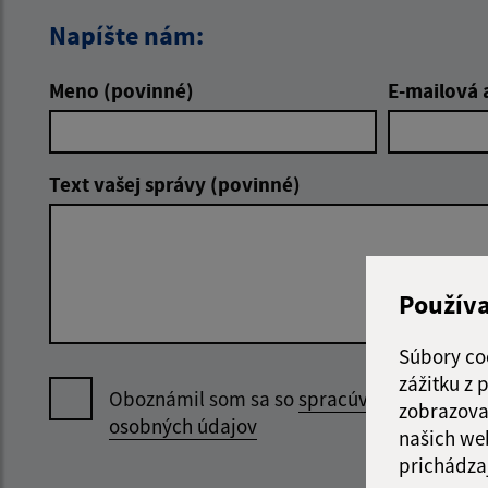
Napíšte nám:
Meno (povinné)
E-mailová 
Text vašej správy (povinné)
Použív
Súbory co
zážitku z
Oboznámil som sa so
spracúvaním
zobrazova
osobných údajov
našich we
prichádza