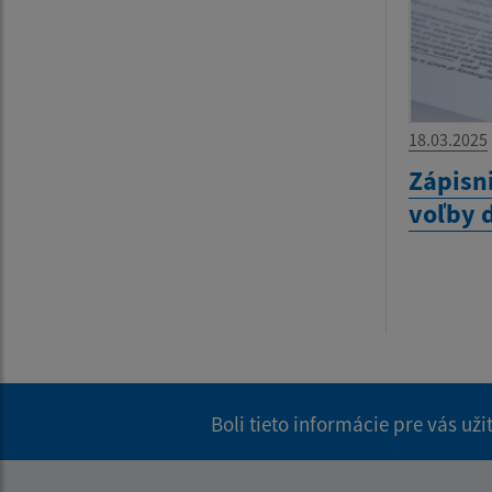
18.03.2025
Zápisn
voľby 
Boli tieto informácie pre vás už