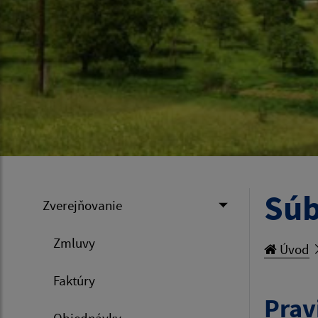
Súb
Zverejňovanie
Zmluvy
Úvod
Faktúry
Prav