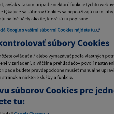
ť, avšak v takom prípade niektoré funkcie týchto webov
e týkajúce sa súborov Cookies sa nepoužívajú na to, aby 
jú na iné účely ako tie, ktoré sú tu popísané.
adá Google s vašimi súbormi Cookies nájdete
tu
.
kontrolovať súbory Cookies
ôžete ovládať a / alebo vymazávať podľa vlastných potri
žené v zariadení, a väčšina prehliadačov povolí nastaven
prípade budete pravdepodobne musieť manuálne upraviť 
stránok a niektoré služby a funkcie.
vu súborov Cookies pre jedn
ete tu: