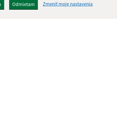
Zmeniť moje nastavenia
m
Odmietam
Rýchle odkazy:
Aktualiz
nku
Naša obec
05.08.2026 