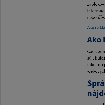
zablokova
Informáci
nepoužíva
Ako nakl
Ako 
Cookies m
sú už ulo
takomto 
webových 
Sprá
nájd