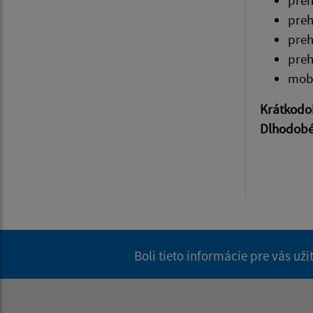
pre
pre
pre
pre
mobi
Krátkodo
Dlhodob
Boli tieto informácie pre vás už