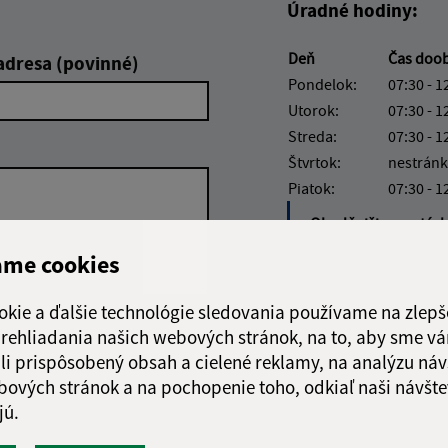
Úradné hodiny:
Deň
Čas doo
adresa (povinné)
Pondelok:
07:30 - 1
Utorok:
07:30 - 1
Streda:
07:30 - 1
Štvrtok:
nestránk
Piatok:
07:30 - 1
Obedňajšia prestáv
ame cookies
okie a ďalšie technológie sledovania používame na zlepš
 prehliadania našich webových stránok, na to, aby sme v
Google reCaptcha Response
Odoslať správu
li prispôsobený obsah a cielené reklamy, na analýzu náv
bových stránok a na pochopenie toho, odkiaľ naši návšte
jú.