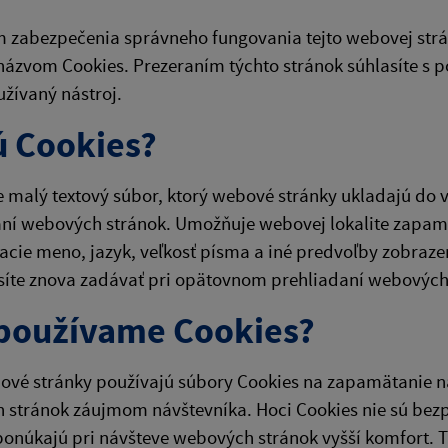
 zabezpečenia správneho fungovania tejto webovej strá
názvom Cookies. Prezeraním týchto stránok súhlasíte s p
žívaný nástroj.
ú Cookies?
e malý textový súbor, ktorý webové stránky ukladajú do 
ní webových stránok. Umožňuje webovej lokalite zapamä
acie meno, jazyk, veľkosť písma a iné predvoľby zobraze
síte znova zadávať pri opätovnom prehliadaní webových
používame Cookies?
vé stránky používajú súbory Cookies na zapamätanie na
 stránok záujmom návštevníka. Hoci Cookies nie sú be
ponúkajú pri návšteve webových stránok vyšší komfort. T