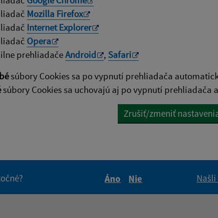
hliadač
Google Chrome
hliadač
Mozilla Firefox
hliadač
Internet Explorer
hliadač
Opera
lne prehliadače
Android
,
Safari
bé
súbory Cookies sa po vypnutí prehliadača automatic
é
súbory Cookies sa uchovajú aj po vypnutí prehliadača a
Zrušiť/zmeniť nastaveni
itočné?
Našli
Áno
Nie
Boli tieto informácie pre 
Boli tieto informáci