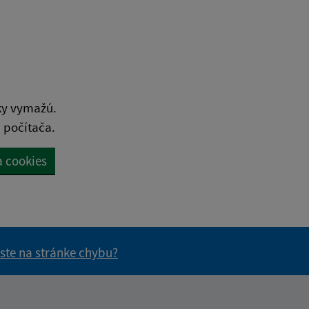
ky vymažú.
 počítača.
a cookies
 ste na stránke chybu?
vás užitočné?
e pre vás užitočné?