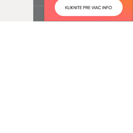
ované:
Správca obsahu:
12:35 hod.
Správca obsahu je Obec