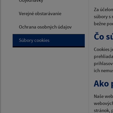
Objednávky
Za účelom
Verejné obstarávanie
súbory s 
bežne pou
Ochrana osobných údajov
Čo s
Súbory cookies
Cookies j
prehliada
prihlasov
ich nemu
Ako 
Naše webo
webových
stránok, 