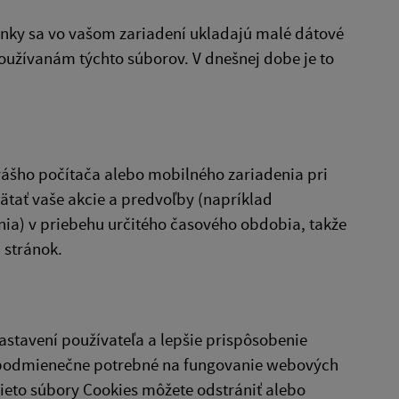
nky sa vo vašom zariadení ukladajú malé dátové
oužívanám týchto súborov. V dnešnej dobe je to
vášho počítača alebo mobilného zariadenia pri
tať vaše akcie a predvoľby (napríklad
nia) v priebehu určitého časového obdobia, takže
 stránok.
stavení používateľa a lepšie prispôsobenie
zpodmienečne potrebné na fungovanie webových
ieto súbory Cookies môžete odstrániť alebo