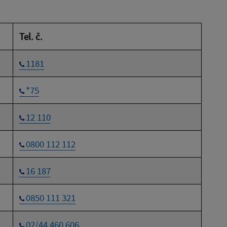
Tel. č.
1181
*75
12 110
0800 112 112
16 187
0850 111 321
02/44 460 606