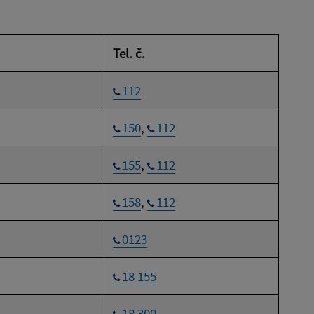
Tel. č.
112
150
,
112
155
,
112
158
,
112
0123
18 155
18 300