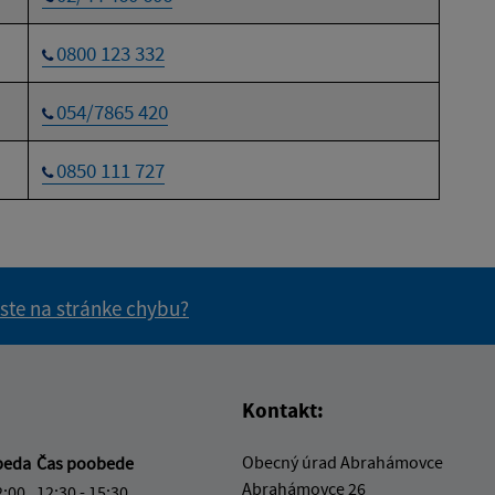
0800 123 332
054/7865 420
0850 111 727
 ste na stránke chybu?
vás užitočné?
e pre vás užitočné?
Kontakt:
Obecný úrad Abrahámovce
beda
Čas poobede
Abrahámovce 26
2:00
12:30 - 15:30