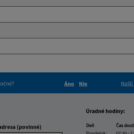
itočné?
Našli
Áno
Nie
Boli tieto informácie pre 
Boli tieto informáci
Úradné hodiny:
Deň
Čas doo
adresa (povinné)
Pondelok:
07:30 - 1