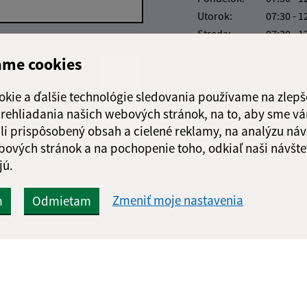
Utorok:
07:30 - 1
Streda:
07:30 - 1
Štvrtok:
nestránk
ame cookies
Piatok:
07:30 - 1
Obedňajšia prestáv
okie a ďalšie technológie sledovania používame na zlepš
 prehliadania našich webových stránok, na to, aby sme v
li prispôsobený obsah a cielené reklamy, na analýzu náv
bových stránok a na pochopenie toho, odkiaľ naši návšte
jú.
Google reCaptcha Response
Odoslať správu
Zmeniť moje nastavenia
m
Odmietam