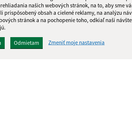
 prehliadania našich webových stránok, na to, aby sme v
li prispôsobený obsah a cielené reklamy, na analýzu náv
bových stránok a na pochopenie toho, odkiaľ naši návšte
jú.
Rýchle odkazy:
Aktualiz
Zmeniť moje nastavenia
m
Odmietam
nku
Naša obec
05.08.2026 
História
RSS
Fotogaléria
Školstvo
webex.digital, s.r.o.
domény
registrácia domény
spoloč
Technický prevádzkovateľ: