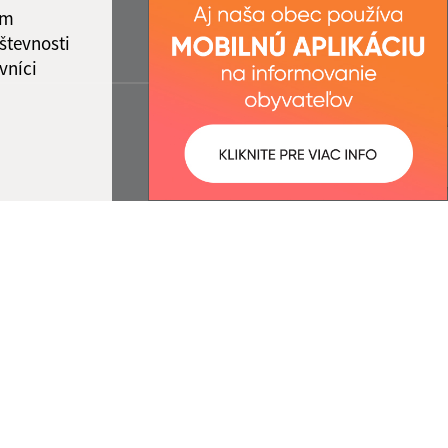
ám
števnosti
vníci
ované:
Správca obsahu:
12:35 hod.
Správca obsahu je Obec
Abrahámovce.
Vytvorené v súlade s
Jednotným
dizajn manuálom elektronických
služieb.
nosť webex.digital, s.r.o.