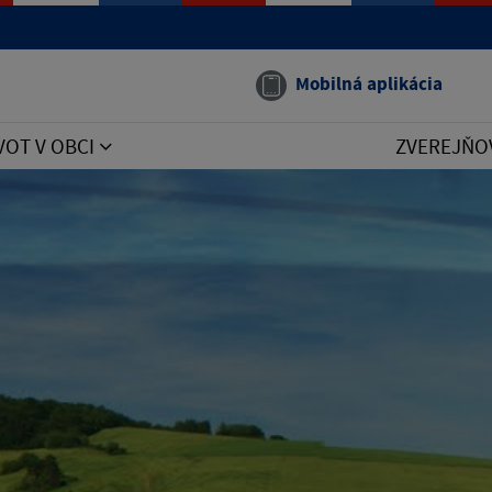
Mobilná aplikácia
VOT V OBCI
ZVEREJŇO