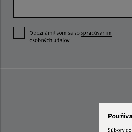
Oboznámil som sa so
spracúvaním
osobných údajov
Použív
Súbory co