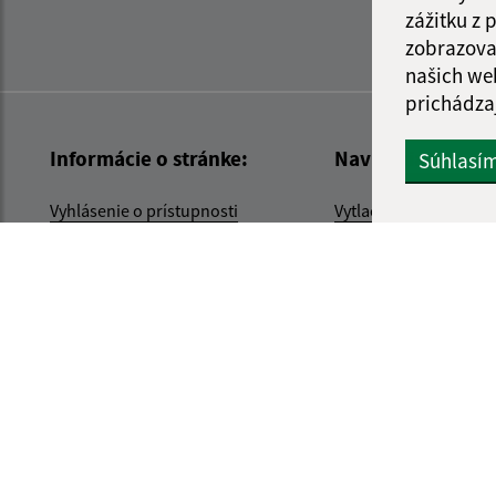
zážitku z
zobrazova
našich we
prichádza
Informácie o stránke:
Navigácia:
Súhlasí
Vyhlásenie o prístupnosti
Vytlačiť aktuálnu strá
Autorské práva
Mapa stránok
Ochrana osobných údajov
Cookies
web portál
webhosting