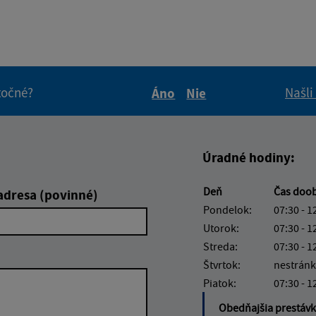
itočné?
Našli
Áno
Nie
Boli tieto informácie pre 
Boli tieto informáci
Úradné hodiny:
Deň
Čas doo
adresa (povinné)
Pondelok:
07:30 - 1
Utorok:
07:30 - 1
Streda:
07:30 - 1
Štvrtok:
nestránk
Piatok:
07:30 - 1
Obedňajšia prestáv