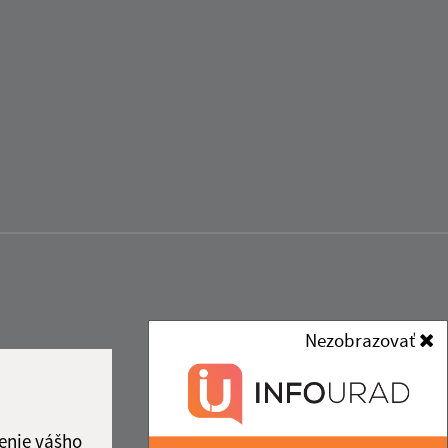
Nezobrazovať
enie vášho