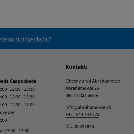
 ste na stránke chybu?
vás užitočné?
e pre vás užitočné?
Kontakt:
Obecný úrad Abrahámovce
beda
Čas poobede
Abrahámovce 26
2:00
12:30 - 15:30
086 41 Raslavice
2:00
12:30 - 15:30
2:00
12:30 - 17:00
info@abrahamovce.sk
ový deň
+421 544 792 225
2:00
IČO: 00321826
ka:
12:00 - 12:30