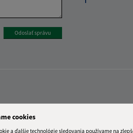
Google reCaptcha Response
Odoslať správu
ame cookies
okie a ďalšie technológie sledovania používame na zlepš