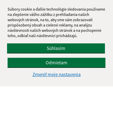
Súbory cookie a ďalšie technológie sledovania používame
na zlepšenie vášho zážitku z prehliadania našich
webových stránok, na to, aby sme vám zobrazovali
prispôsobený obsah a cielené reklamy, na analýzu
návštevnosti našich webových stránok a na pochopenie
toho, odkiaľ naši návštevníci prichádzajú.
Oboznámil som sa so
spracúvaním osobných
údajov
Súhlasím
Google reCaptcha Response
Odoslať správu
Odmietam
Zmeniť moje nastavenia
Úradné hodiny:
Deň
Čas doobeda
Čas poobede
Pondelok:
07:30 - 12:00
12:30 - 15:30
Utorok:
07:30 - 12:00
12:30 - 15:30
Streda:
07:30 - 12:00
12:30 - 17:00