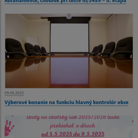
Abrahámovce, chodník pri ceste III/3489 – II. etapa
09.09.2025
Výberové konanie na funkciu hlavný kontrolór obce